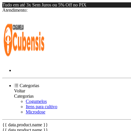
Tudo em até 3x Sem Juros ou 5% Off no PIX
Atendimento:
Categorias
Voltar
Categorias
Cogumelos
Itens para cultivo
Microdose
{{ data.product.name }}
{{ data.product.name }}